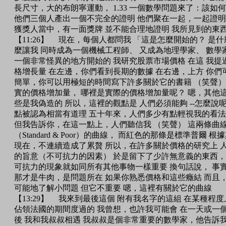
長尺寸，大的布朗寧運動， 1.33 一個數學問題來了：該如何
他們三個人產出一個不完全的證明 他們聚在一起，一起證明
獲獎人當中，有一面獎牌 並不能合理地證明 我所見到的東
【11:26】 現在，每個人都問我 「這是怎麼開始的？ 是
麼讓我 同時成為一個機械工程師、 又成為地理學家、 數學
一個非常怪異的地方開始的 我研究股票市場價格 在這 我提
格增長量 在左邊，你們看到長期的數據 在右邊，上方 你們
簡單，你可以用極短的時間寫下許多關於它的書籍 （笑聲）
實的價格增加量， 哪裡是實際的價格增加量呢？ 嗯，其他這
些是我偽造的 所以，這裡的觀點是 人們必須能夠 --怎麼說呢
點被認為相當有道理 五十年來，人們多少有點輕視我的看法
但我告訴你，在這一點上，人們聽信我 （笑聲） 這兩條曲
（Standard & Poor）的曲線， 而紅色的那條是標準普爾
現在，不連續造成了累贅 所以，在許多關於價格的研究上 
的旨意（不可抗力的因素） 於是留下了少許無意義的東西，
可抗力的現象就如同所有其他事物一樣重要 換句話說， 事
那才是牛肉，是問題所在 如果你熟悉價格和這些癥結 而且
可能地了解小問題 但它不重要 嗯，這裡有關於它的曲線
【13:29】 我來到最後這個 附有我名字的這組 在某種程
佔領法國的期間度過的 我曾想，也許我可能會 在一天或一個
後 我和我叔叔相遇 我叔叔是個非常重要的數學家，他告訴我