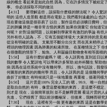
線的概念 看起來是如此自然 因為，它在許多情況下被給定
事。 你必須採取不同的做法
【4:31】 要理解這些，該採取什麽樣的辦法呢？ 令人驚
明的 這些人造景觀 都是用在電影上 我們看到遠處的山 也
現在要做這個是很容易了 以往，製作這些必須曠日費時，但
正的肺臟 肺是一種非常古怪的東西 如果你測量它 你知道它
何呢？ 針對這個問題，以前解剖學家常有激烈的爭論 有些人
另外有些人認為，不，它有五個籃球場大 大家所持的意見相
從沒有明確的定義。 支氣管不斷分出分支 而在其末梢停止了
裡頭的物理因素 因為肺裏的粘液所致。 在某種情況之下 你
在很微觀的情形下， 鯨魚、人和齧齒目動物會有相等面積
【5:58】 這有什麼好處嗎？ 嗯，令人訝異地 直到近日以
我的數學 令人驚訝地 可以帶來許多幫助 給外科醫生 幫助
病 因爲在這些系統中沒有幾何學。 所以，換句話說，我發現
何圖形的東西的的幾何學 而且，令人訝異的是 這個幾何學的
曲折了好幾次 有時候就只是一味地重復 再重複，循著同樣
【6:50】 這片雲是100% 完全人工的 嗯，99.9。 唯
是取自自然的 有時，像雲這麼複雜的東西， 是這麼不穩定
則才是 現在，這個簡單規則 並不是解釋雲層 看這片雲的人
先進， 它們很舊了 我以前涉獵極深， 但後來，我轉而研
【7:30】 現在，這裡有另一個 更有趣的東西 這是在數學