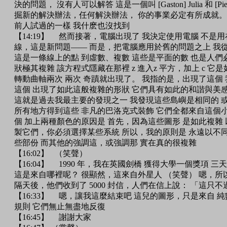
決的問題， 沒有人可以解答 這是一個叫 [Gaston] Julia 和 [P
掘新的解決辦法，任何解決辦法， 你的事業必定有所成就。」
前人試過的一樣 我什麽也沒找到
【14:19】 然而接著，電腦出現了 我決定使用電腦 不是
線，這是新問題—— 而是，把電腦應用於舊的問題之上 我從那稱為
這是一條線上的點 到虛數、複數 這些是平面的數 也是人們
狀極其複雜 該方程式隱藏在那裡 z 進入z 平方，加上 c 
轉動曲軸兩次 兩次 奇蹟就出現了。 我指的是，出現了這個
這個 出現了如此這般複雜的形狀 它們具有如此的和諧與美感
這就是過去我最主要的發現之一 我發現這些島嶼是相同的 
所有地方得到這些 非凡的巴洛克式裝飾 它們全都來自這個小
個 加上兩種顏色的原因是 首先，因為這些圖形 是如此複雜
製它們，你必須選擇某些系統 所以，我的原則是 永遠以不同
些部份 而其他的強調這，或強調那 實在真的很複雜
【16:02】 （笑聲）
【16:04】 1990 年，我在英國劍橋 獲得大學一個獎項
這是來自哪裡呢？ 很顯然，這來自外星人 （笑聲） 嗯，所
隔天後，他們收到了 5000 封信，人們在信上說： 「這只不過是
【16:33】 嗯，讓我這麼結束吧 這兒的圖形，只是來自 
規則 它們無止無盡地反復
【16:45】 謝謝大家