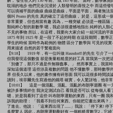
解， 發生在大約 130 年前、 或 145 年前。 當時，數學
耽溺的地步 他們完全沉浸於 人類發明的喜悅之中 而這些發
可以填補平面的曲線 曲線是曲線，平面是平面， 兩者無法混
個叫 Peano 的先生 真的確立了這些曲線， 於是，這形
非常重要，但也相當有趣 因為，一種突破 必須是一種區隔，
類純粹心智的新數學 嗯，我必須很遺憾地指出 純粹的人類心
不見的事物 所以，在這裡，我要向大家介紹 一組河流的平面
1875 年到 1925 年 是一段了不起的時期 在這段期間，
學生的時候 當時作為範例的 物體 區分了數學與 可見的現實
用來描述 自然的若干繁複面向
【9:18】 1919 年，有一位叫做 Hausdorff 的先生
但我發現這個數值 卻是衡量粗糙度的好工具 當我第一次把
「別傻了，那只不過是件無聊蠢事。」 然而事實上，我當時並不
深知這個道理 這些涉及複數的問題 他不懂數學，那時數學
界 但長久以來，他的畫作擁有碎形面 我可以花很多時間談論
讀到，埃菲爾先生寫過他的鐵塔 確實，令人驚訝地，他非
【10:01】 這是一個混亂、混亂、混亂的布朗寧迴圈 有一
被許多事情絆住 我決定測試自己 看我是否可以 從每個人看
嗯，於是我看到了這些 叫布朗寧運動的東西，只有一圈 我和
訴我的助理： 「我看不到任何東西。你能把它畫出來嗎？」
了進去。他說： 「這東西出現了......」我說：「停下來! 
多麼驚人 因此，布朗寧運動剛好有 一個粗糙度數字2，它繞了