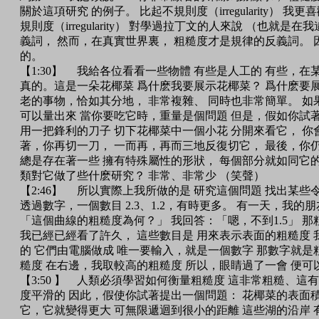
關於這項研究 的例子。 比起不規則度（irregularity） 我更
規則度（irregularity） 對學過拉丁文的人來說 （也就是在我
義詞， 然而，在真實世界裏， 粗糙度才是規律的反義詞。 
的。
【1:30】 我給各位看看一些物體 有些是人工的 有些，
真的。這是一朵花椰菜 爲什麽我要展示花椰菜？ 爲什麽要
老的事物，恰如其分地， 非常複雜、 同時也非常簡單。 
可以量出來 當你要吃它時，重量是個問題 但是，假如你試著
用一把鋒利的刀子 切下花椰菜中一個小花 分開來看它， 你
著，你再切一刀， 一而再，再而三地反復切它， 最後，你
總是存在著一些 擁有特殊屬性的形狀， 每個部分就如同它的
類對它做了些什麽研究？ 非常、非常少 （笑聲）
【2:46】 所以實際上我所做的是 研究這個問題 找出某
透過數字，一個數目 2.3、1.2，有時更多。 有一天，我的
「這個曲線的粗糙度為何？」 我回答：「嗯，不到1.5」 那粗
我已經已經看了許久， 這些數目是 用來表示表面的粗糙度 
的 它們由電腦做成 唯一要輸入，就是一個數字 那數字就是
糙度 在右邊，我取較高的粗糙度 所以，眼睛過了一會 便
【3:50 】 人類必須學習如何衡量粗糙度 這非常粗糙、
度平滑的 因此，假使你試著提出一個問題： 花椰菜的表面積
它，它就變得更大 可無限遞迴到很小的距離 這些湖的沿岸 