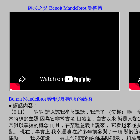
碎形之父 Benoit Mandelbrot 曼德博
Benoit Mandelbrot 碎形與粗糙度的藝術
● 講話內容：
【0:11】 謝謝 請原諒我坐著說話，我老了 （笑聲） 嗯
常特殊的主題 因為它非常古老 粗糙度，自古以來 就是人類
常難以掌握的概念 而且，在某種意義上說來， 它看起來極度
亂。 現在，事實上 我幸運地 在許多年前參與了一項 關於
馬跡—— 我必須說——有非常顯著的蛛絲馬跡顯示， 粗糙度