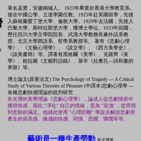
筆名孟實，安徽桐城人。 1923年畢業於香港大學教育系。
後在中國公學、立達學園任教。1925年赴英國留學，先後
潛
入蘇格蘭愛丁堡大學、倫敦大學。1929年去法國，先後入
巴黎大學、斯特拉斯堡大學，獲博士學位。1933年回國，
歷任四川大學文學院院長、武漢大學教務長兼外語系教
授、北京大學西語系、哲學系教授等。 著有《悲劇心理
學》、《文藝心理學》、《談文學》、《西方美學史》、
)
《談美書簡》等。譯著有黑格爾《美學》、克羅齊《美
學》、柏拉圖《文藝對話錄》、萊辛《拉奧孔—詩和畫的
界限》等。
博士論文(原著法文) The Psychology of Tragedy --- A Critical
Study of Various Theories of Pleasure (中譯本)悲劇心理學 ---
各種悲劇快感理論的批判研究
朱光潛的美學理論《悲劇心理學》，論述人從悲劇情節中
獲得快感，藉此 "凈化" 自己的情緒，意為 "宣洩"，從而得
到意願的滿足。他就此使用 "心理距離" 學說去解說悲劇所
產生的崇高感、痛感的快感、同情、恐懼、憐憫等等。
藝術是一種生產勞動
朱光潛著