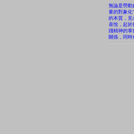
無論是勞動
量的對象化
的本質，見
喜悅，起於
踐精神的掌
關係，同時